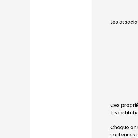
Les associa
Ces proprié
les institu
Chaque anné
soutenues q