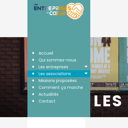
•
Accueil
•
Qui sommes-nous
•
Les entreprises
•
Les associations
•
Missions proposées
•
Comment ça marche
•
LES
Actualités
•
Contact