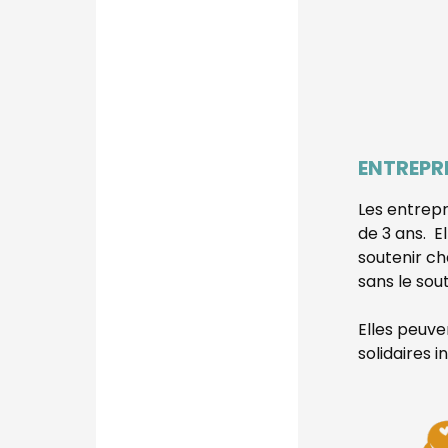
ENTREPR
Les entrepr
de 3 ans.
E
soutenir ch
sans le sou
Elles peuv
solidaires i