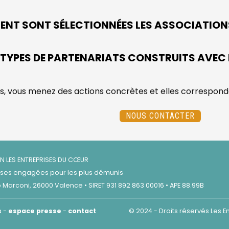
NT SONT SÉLECTIONNÉES LES ASSOCIATIONS
 TYPES DE PARTENARIATS CONSTRUITS AVEC 
s, vous menez des actions concrètes et elles correspondent
NOUS CONTACTER
N LES ENTREPRISES DU CŒUR
prises engagées pour les plus démunis
 Marconi, 26000 Valence • SIRET 931 892 863 00016 • APE 88.99B
s
-
espace presse
-
contact
© 2024 - Droits réservés Les E