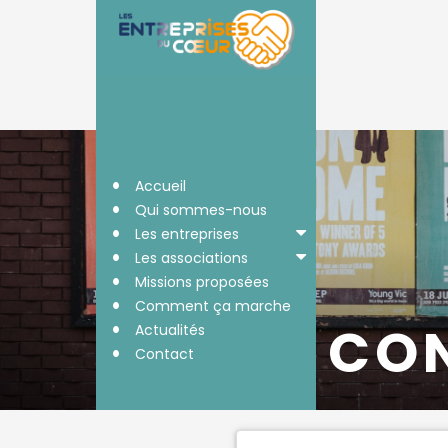
•
Accueil
•
Qui sommes-nous
•
Les entreprises
•
Les associations
•
Missions proposées
•
Comment ça marche
•
CO
Actualités
•
Contact